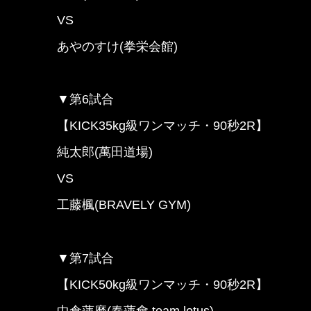
VS
あやのすけ(拳栄会館)
▼第6試合
【KICK35kg級ワンマッチ・90秒2R】
純太郎(萬田道場)
VS
工藤楓(BRAVELY GYM)
▼第7試合
【KICK50kg級ワンマッチ・90秒2R】
中倉蓮磨(春蓮會 team lotus)