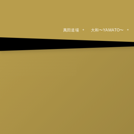
萬田道場
大和〜YAMATO〜