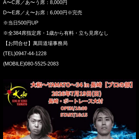
A〜C席／あ〜う席：8,000円
D〜E席／え〜お席：6,000円※完売
※当日500円UP
※全384席指定席・1歳から有料・立ち見席なし
【お問合せ】萬田道場事務局
(TEL)0947-44-1228
(MOBILE)080-5525-2083