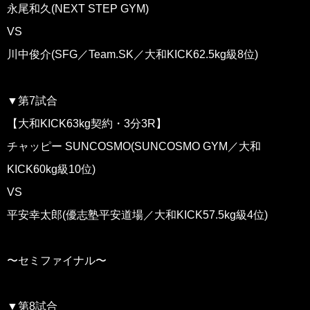
永尾和久(NEXT STEP GYM)
VS
川中俊介(SFG／Team.SK／大和KICK62.5kg級8位)
▼第7試合
【大和KICK63kg契約・3分3R】
チャッピー SUNCOSMO(SUNCOSMO GYM／大和
KICK60kg級10位)
VS
平安幸太郎(優志塾平安道場／大和KICK57.5kg級4位)
〜セミファイナル〜
▼第8試合