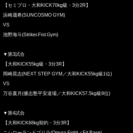
【セミプロ・大和KICK70kg級・3分2R】
浜崎晟希(SUNCOSMO GYM)
VS
池野海斗(Striker.Fist.Gym)
▼第3試合
【大和KICK55kg級・3分3R】
岡崎晃志(NEXT STEP GYM／大和KICK55kg級1位)
VS
万谷稟月(優志塾平安道場／大和KICK57.5kg級9位)
▼第4試合
【大和KICK68kg契約・3分3R】
ニシローランドゴリラ(Omura Fight／Fit Base)