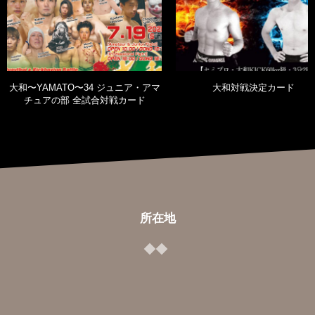
大和〜YAMATO〜34 ジュニア・アマ
大和対戦決定カード
チュアの部 全試合対戦カード
所在地