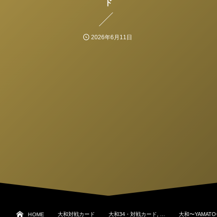
ド
2026年6月11日
HOME
大和対戦カード
大和34・対戦カード, …
大和〜YAMAT