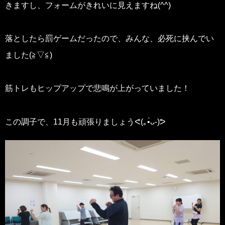
きますし、フォームがきれいに見えますね(⁠^⁠^⁠)
落としたら罰ゲームだったので、みんな、必死に挟んでい
ました(⁠≧⁠▽⁠≦⁠)
筋トレもヒップアップで悲鳴が上がっていました！
この調子で、11月も頑張りましょうᕙ⁠(⁠｡⁠•̀⁠ᴗ⁠-⁠)⁠ᕗ