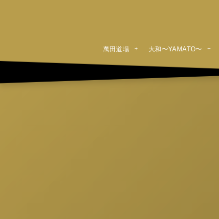
萬田道場
大和〜YAMATO〜