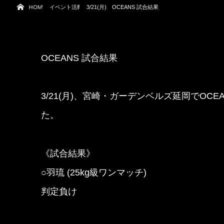
HOME
イベント活動
3/21(月) OCEANS 試合結果
OCEANS 試合結果
3/21(月)、宮崎・ガーデンベルズ延岡でO
た。
《試合結果》
○羽琉 (25kg級ワンマッチ)
判定負け