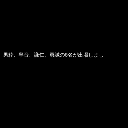
誠、男粋、寧音、謙仁、勇誠の8名が出場しまし