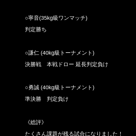
○寧音(35kg級ワンマッチ)
判定勝ち
○謙仁 (40kg級トーナメント)
決勝戦 本戦ドロー 延長判定負け
○勇誠 (40kg級トーナメント)
準決勝 判定負け
《総評》
たくさん課題が残る試合になりました！