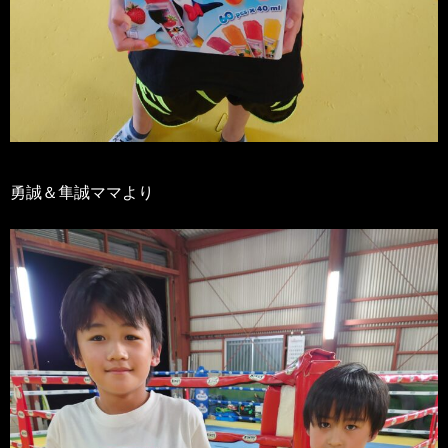
勇誠＆隼誠ママより