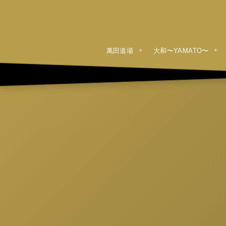
萬田道場
大和〜YAMATO〜