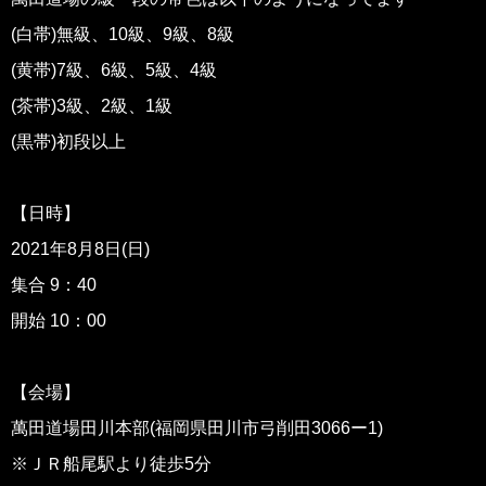
(白帯)無級、10級、9級、8級
(黄帯)7級、6級、5級、4級
(茶帯)3級、2級、1級
(黒帯)初段以上
【日時】
2021年8月8日(日)
集合 9：40
開始 10：00
【会場】
萬田道場田川本部(福岡県田川市弓削田3066ー1)
※ＪＲ船尾駅より徒歩5分