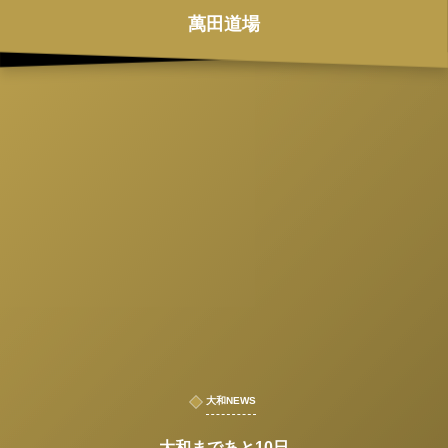
萬田道場
大和NEWS
大和まであと10日