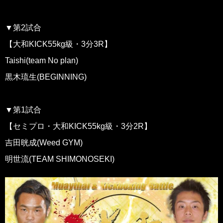
▼第2試合
【大和KICK55kg級・3分3R】
Taishi(team No plan)
黒木琉生(BEGINNING)
▼第1試合
【セミプロ・大和KICK55kg級・3分2R】
吉田晄成(Weed GYM)
明世流(TEAM SHIMONOSEKI)