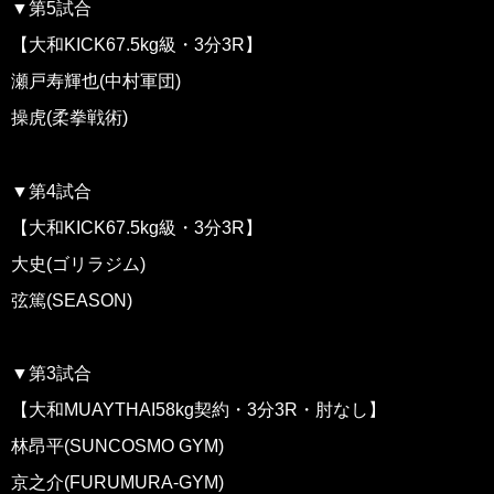
▼第5試合
【大和KICK67.5kg級・3分3R】
瀬戸寿輝也(中村軍団)
操虎(柔拳戦術)
▼第4試合
【大和KICK67.5kg級・3分3R】
大史(ゴリラジム)
弦篤(SEASON)
▼第3試合
【大和MUAYTHAI58kg契約・3分3R・肘なし】
林昂平(SUNCOSMO GYM)
京之介(FURUMURA-GYM)