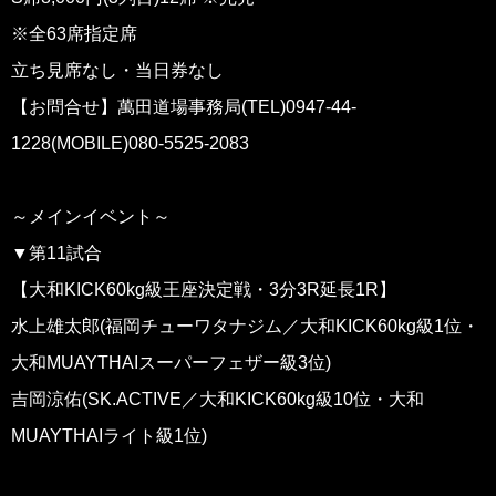
※全63席指定席
立ち見席なし・当日券なし
【お問合せ】萬田道場事務局(TEL)0947-44-
1228(MOBILE)080-5525-2083
～メインイベント～
▼第11試合
【大和KICK60kg級王座決定戦・3分3R延長1R】
水上雄太郎(福岡チューワタナジム／大和KICK60kg級1位・
大和MUAYTHAIスーパーフェザー級3位)
吉岡涼佑(SK.ACTIVE／大和KICK60kg級10位・大和
MUAYTHAIライト級1位)