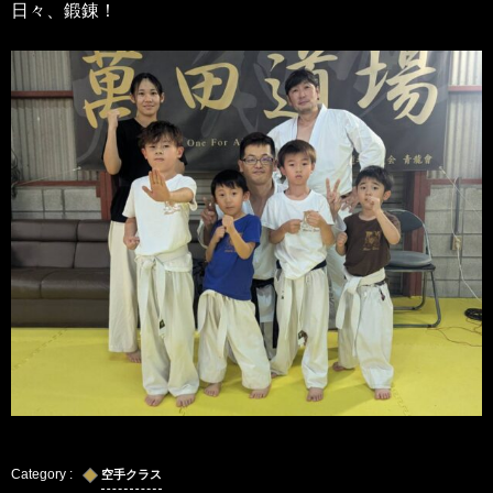
日々、鍛錬！
空手クラス