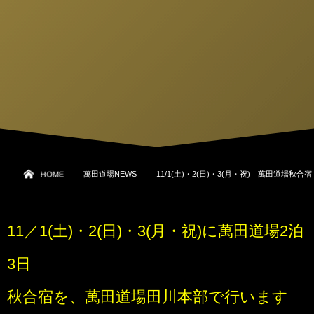
HOME
萬田道場NEWS
11/1(土)・2(日)・3(月・祝) 萬田道場秋合
11／1(土)・2(日)・3(月・祝)に萬田道場2泊
3日
秋合宿を、萬田道場田川本部で行います