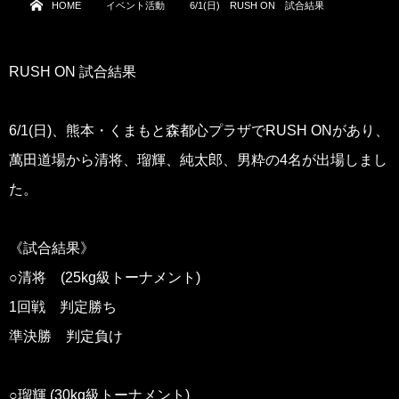
HOME
イベント活動
6/1(日) RUSH ON 試合結果
RUSH ON 試合結果
6/1(日)、熊本・くまもと森都心プラザでRUSH ONがあり、
萬田道場から清将、瑠輝、純太郎、男粋の4名が出場しまし
た。
《試合結果》
○清将 (25kg級トーナメント)
1回戦 判定勝ち
準決勝 判定負け
○瑠輝 (30kg級トーナメント)